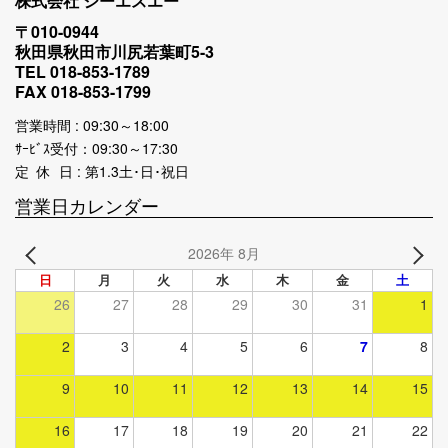
株式会社 シーエスエー
〒010-0944
秋田県秋田市川尻若葉町5-3
TEL 018-853-1789
FAX 018-853-1799
営業時間 : 09:30～18:00
ｻｰﾋﾞｽ受付：09:30～17:30
定 休 日 : 第1.3土･日･祝日
営業日カレンダー
2026年 8月
日
月
火
水
木
金
土
26
27
28
29
30
31
1
2
3
4
5
6
7
8
9
10
11
12
13
14
15
16
17
18
19
20
21
22