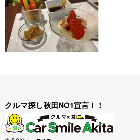
クルマ探し秋田NO1宣言！！