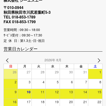
株式会社 シーエスエー
〒010-0944
秋田県秋田市川尻若葉町5-3
TEL 018-853-1789
FAX 018-853-1799
営業時間 : 09:30～18:00
ｻｰﾋﾞｽ受付：09:30～17:30
定 休 日 : 第1.3土･日･祝日
営業日カレンダー
2026年 8月
日
月
火
水
木
金
土
26
27
28
29
30
31
1
2
3
4
5
6
7
8
9
10
11
12
13
14
15
16
17
18
19
20
21
22