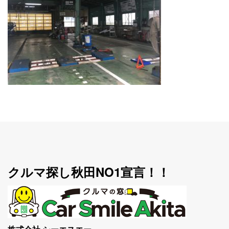
クルマ探し秋田NO1宣言！！