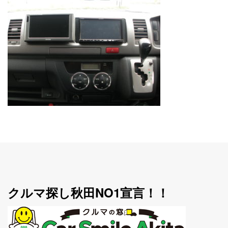
クルマ探し秋田NO1宣言！！