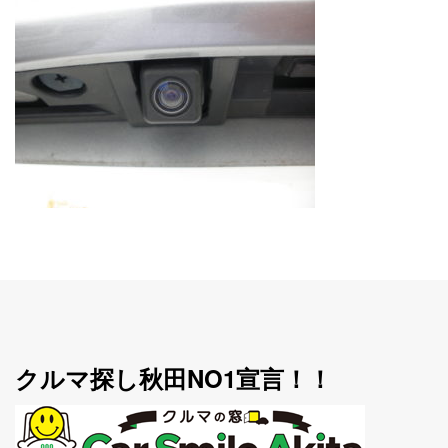
クルマ探し秋田NO1宣言！！