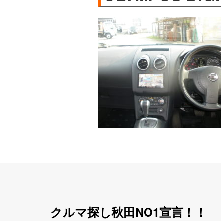
クルマ探し秋田NO1宣言！！