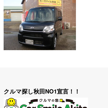
クルマ探し秋田NO1宣言！！