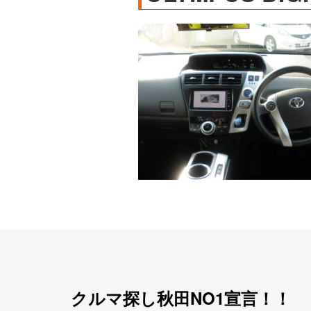
クルマ探し秋田NO1宣言！！