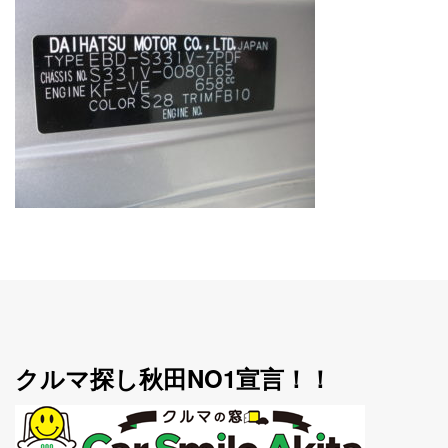
クルマ探し秋田NO1宣言！！