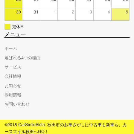
30
31
1
2
3
4
5
定休日
メニュー
ホーム
選ばれる4つの理由
サービス
会社情報
お知らせ
採用情報
お問い合わせ
©2018 CarSmileAkita. 秋田市のお車さがしは中古車も新車も、カ
ースマイル秋田へGO！